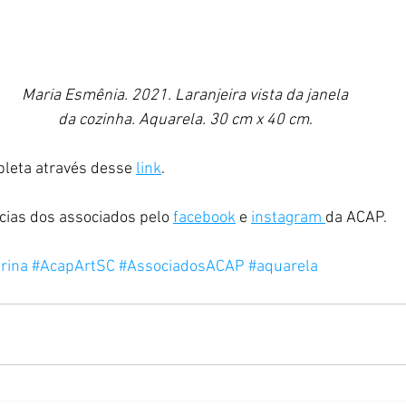
Maria Esmênia. 2021. Laranjeira vista da janela
da cozinha. Aquarela. 30 cm x 40 cm
.
leta através desse 
link
.
ias dos associados pelo 
facebook
 e 
instagram 
da ACAP.
rina
#AcapArtSC
#AssociadosACAP
#aquarela