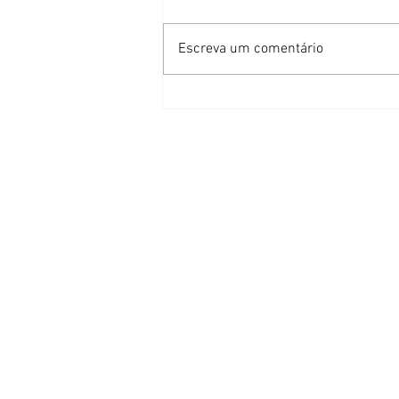
Escreva um comentário
Acap marca seus 50 anos com
exposição na Fundação Hassis
em Florianópolis