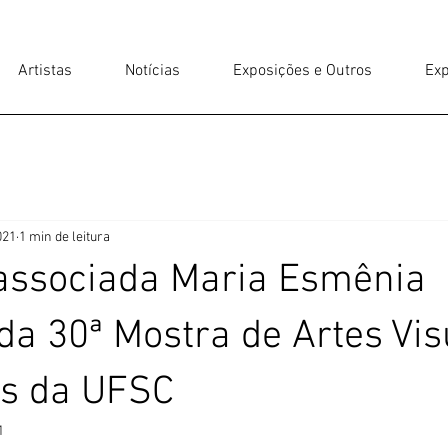
Artistas
Notícias
Exposições e Outros
Exp
021
1 min de leitura
 associada Maria Esmênia
 da 30ª Mostra de Artes Vis
es da UFSC
1