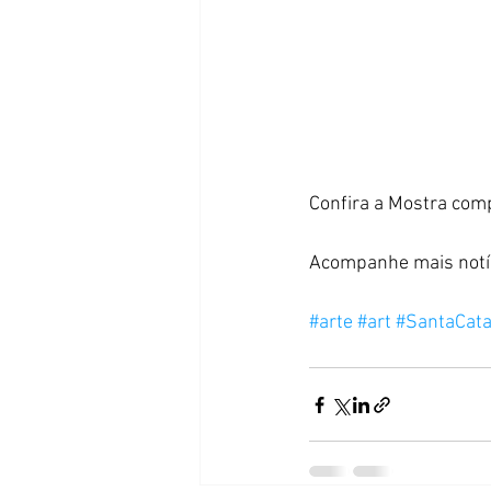
Confira a Mostra comp
Acompanhe mais notíc
#arte
#art
#SantaCata